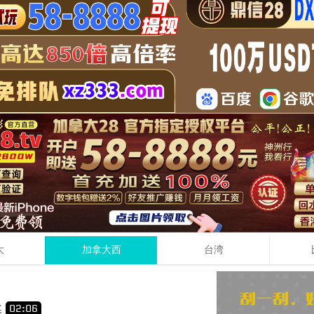
大
加拿大西
台湾
5
1
+
+
奖
02
:
06