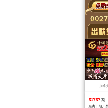
加拿
61757
期
距离下期开