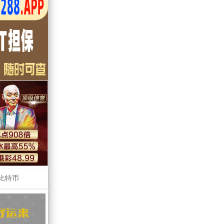
比特币
6
12
=